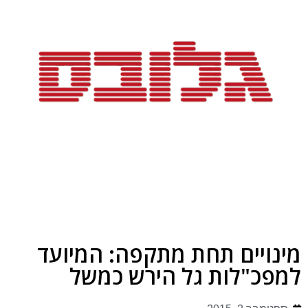
מינויים תחת מתקפה: המיועד
למפכ"לות גל הירש כמשל