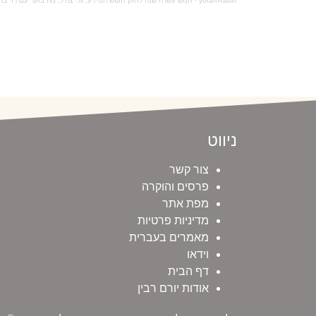
yoram-rabin
·
חמש עשרה שנה לחוק חופש המידע, גלי צה'ל, מה בוער עם רזי ברקאי - 21 מא
ניווט
צור קשר
פרסים והוקרה
מפת אתר
מדיניות פרטיות
מאמרים בעברית
וידאו
דף הבית
אודות יורם רבין