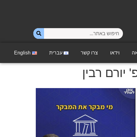
ה
וידאו
צרו קשר
עברית
English
יורם רבין