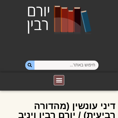
דיני עונשין (מהדורה
רביעית) / יורם רבין ויניב